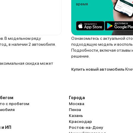
время
ов. В модельном ряду
Ознакомьтесь с актуальной ст
д, в наличии 2 автомобиля.
подходящую модель и воспольз
Подробности, включая отзывы и
решение.
 Максимальная скидка может
Купить новый автомобиль
Knew
обегом
Города
то с пробегом
Москва
омобиля
Пенза
Казань
Краснодар
 и ИП
Ростов-на-Дону