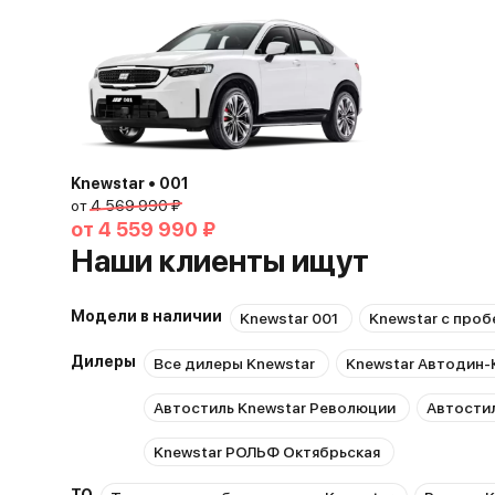
Knewstar • 001
от
4 569 990 ₽
от
4 559 990 ₽
Наши клиенты ищут
Модели в наличии
Knewstar 001
Knewstar с проб
Дилеры
Все дилеры Knewstar
Knewstar Автодин-
Автостиль Knewstar Революции
Автостил
Knewstar РОЛЬФ Октябрьская