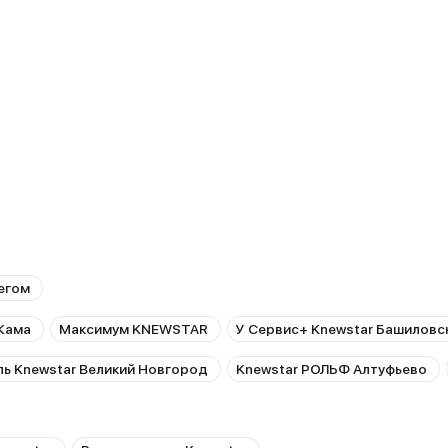
егом
Кама
Максимум KNEWSTAR
У Сервис+ Knewstar Башиловс
ь Knewstar Великий Новгород
Knewstar РОЛЬФ Алтуфьево