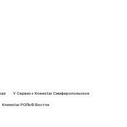
кая
У Сервис+ Knewstar Cимферопольское
Knewstar РОЛЬФ Восток