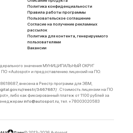
Описание продукта
Политика конфиденциальности
Правила работы программы
Пользовательское соглашение
Согласие на получение рекламных
рассылок
Политика для контента, генерируемого
пользователями
Вакансии
 федерального значения МУНИЦИПАЛЬНЫЙ ОКРУГ
ПО «Autospot» и предоставлению лицензий на ПО.
8618687, внесена в Реестр программ для ЭВМ,
digital.gov.ru/reestr/3467687/
. Стоимость лицензии на ПО
pot», либо как фиксированный платеж от 1100 рублей за
 менеджерам
info@autospot.ru
, тел. +78003020583
MAX
Дзен
© 2013–2026 Autospot