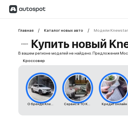
Главная
Каталог новых авто
Модели Knewstar
Купить новый Kne
В вашем регионе моделей не найдено. Предложения Мос
Кроссовер
О бренде Knewstar
Сервис и ТО Knewstar
Кредит онлайн