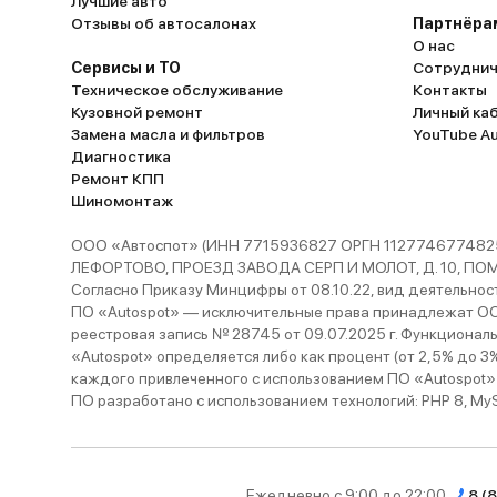
Лучшие авто
Отзывы об автосалонах
Партнёра
О нас
Сервисы и ТО
Сотруднич
Техническое обслуживание
Контакты
Кузовной ремонт
Личный ка
Замена масла и фильтров
YouTube A
Диагностика
Ремонт КПП
Шиномонтаж
ООО «Автоспот» (ИНН 7715936827 ОРГН 1127746774825
ЛЕФОРТОВО, ПРОЕЗД ЗАВОДА СЕРП И МОЛОТ, Д. 10, ПОМЕЩ
Согласно Приказу Минцифры от 08.10.22, вид деятельности
ПО «Autospot» — исключительные права принадлежат ООО
реестровая запись № 28745 от 09.07.2025 г. Функционал
«Autospot» определяется либо как процент (от 2,5% до 3
каждого привлеченного с использованием ПО «Autospot»
ПО разработано с использованием технологий: PHP 8, MySQL
Ежедневно с 9:00 до 22:00
8 (