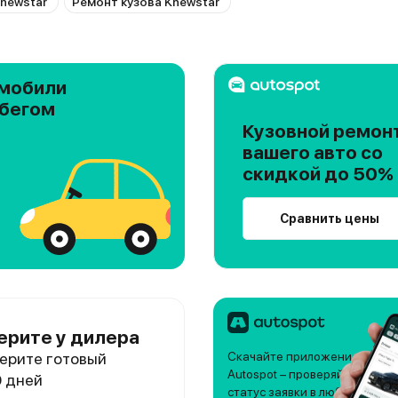
newstar
Ремонт кузова Knewstar
мобили
обегом
Кузовной ремон
вашего авто со
скидкой до 50%
Сравнить цены
ерите у дилера
ерите готовый
Скачайте приложение
Autospot – проверяйте
0 дней
статус заявки в любое