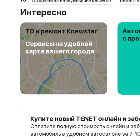
ТО
Техническое обслуживание Knewstar
Ремонт K
Интересно
Авто
ТО и ремонт Knewstar
с пр
Сервисы на удобной
карте вашего города
Купите новый TENET онлайн и заб
Оплатите полную стоимость онлайн и заб
автомобиль в удобном автосалоне за 7-1