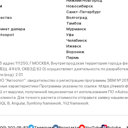
Нижний Новгород
м
Новосибирск
Санкт-Петербург
ество
Волгоград
Тамбов
бинет дилера
Мурманск
utospot
Уфа
Челябинск
Ижевск
Воронеж
Пермь
 адрес 111250, Г.МОСКВА, Внутригородская территория города
. 41Н/9, ОКВЭД 62.0) осуществляет деятельность по разработке 
 (код): 2.01.
 "Автоспот": свидетельство о регистрации программы ЭВМ № 201
ьные характеристики Программы указаны по ссылке:
https://reestr.
%) от выручки, полученной лицензиатом от использования ПО «Autos
 клиента. Для точного расчета стоимости отправьте заявку нашим
 8, Angular, Symfony framework, Yii2 framework.
800) 302-05-83
Телеграм
Вконтакте
YouTube
Rutube