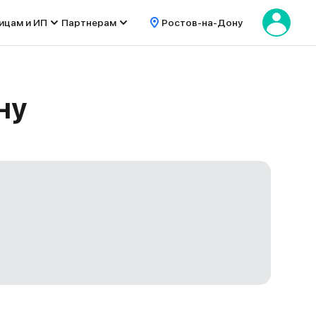
ицам и ИП
Партнерам
Ростов-на-Дону
ну