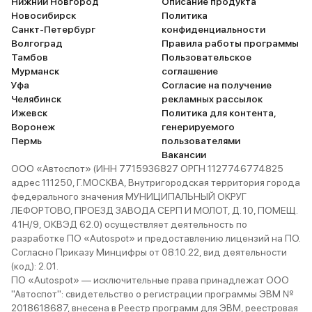
Нижний Новгород
Описание продукта
Новосибирск
Политика
Санкт-Петербург
конфиденциальности
Волгоград
Правила работы программы
Тамбов
Пользовательское
Мурманск
соглашение
Уфа
Согласие на получение
Челябинск
рекламных рассылок
Ижевск
Политика для контента,
Воронеж
генерируемого
Пермь
пользователями
Вакансии
ООО «Автоспот» (ИНН 7715936827 ОРГН 1127746774825
адрес 111250, Г.МОСКВА, Внутригородская территория города
федерального значения МУНИЦИПАЛЬНЫЙ ОКРУГ
ЛЕФОРТОВО, ПРОЕЗД ЗАВОДА СЕРП И МОЛОТ, Д. 10, ПОМЕЩ.
41Н/9, ОКВЭД 62.0) осуществляет деятельность по
разработке ПО «Autospot» и предоставлению лицензий на ПО.
Согласно Приказу Минцифры от 08.10.22, вид деятельности
(код): 2.01.
ПО «Autospot» — исключительные права принадлежат ООО
"Автоспот": свидетельство о регистрации программы ЭВМ №
2018618687, внесена в Реестр программ для ЭВМ, реестровая