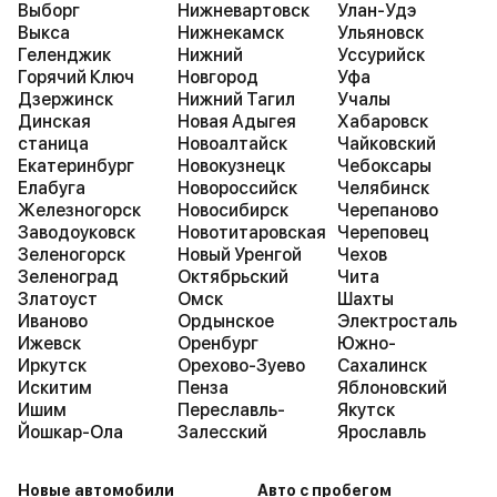
Выборг
Нижневартовск
Улан-Удэ
Выкса
Нижнекамск
Ульяновск
Геленджик
Нижний
Уссурийск
Горячий Ключ
Новгород
Уфа
Дзержинск
Нижний Тагил
Учалы
Динская
Новая Адыгея
Хабаровск
станица
Новоалтайск
Чайковский
Екатеринбург
Новокузнецк
Чебоксары
Елабуга
Новороссийск
Челябинск
Железногорск
Новосибирск
Черепаново
Заводоуковск
Новотитаровская
Череповец
Зеленогорск
Новый Уренгой
Чехов
Зеленоград
Октябрьский
Чита
Златоуст
Омск
Шахты
Иваново
Ордынское
Электросталь
Ижевск
Оренбург
Южно-
Иркутск
Орехово-Зуево
Сахалинск
Искитим
Пенза
Яблоновский
Ишим
Переславль-
Якутск
Йошкар-Ола
Залесский
Ярославль
Новые автомобили
Авто с пробегом