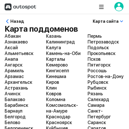
Назад
Карта сайта
Карта поддоменов
Абакан
Казань
Пермь
Азнакаево
Калининград
Петрозаводск
Аксай
Калуга
Подольск
Альметьевск
Камень-на-Оби
Прокопьевск
Анапа
Карталы
Псков
Ангарск
Кемерово
Пятигорск
Арамиль
Кингисепп
Россошь
Арзамас
Кинешма
Ростов-на-Дону
Архангельск
Киров
Рубцовск
Астрахань
Клин
Рыбинск
Ачинск
Ковров
Рязань
Балаково
Коломна
Салехард
Барабинск
Комсомольск-
Самара
Барнаул
на-Амуре
Санкт-
Белгород
Краснодар
Петербург
Белово
Красноярск
Саранск
Белореченск
Куйбышев
Саратов