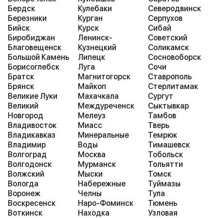
Бердск
Кулебаки
Северодвинск
Березники
Курган
Серпухов
Бийск
Курск
Сибай
Биробиджан
Ленинск-
Советский
Благовещенск
Кузнецкий
Соликамск
Большой Камень
Липецк
Сосновоборск
Борисоглебск
Луга
Сочи
Братск
Магнитогорск
Ставрополь
Брянск
Майкоп
Стерлитамак
Великие Луки
Махачкала
Сургут
Великий
Междуреченск
Сыктывкар
Новгород
Мелеуз
Тамбов
Владивосток
Миасс
Тверь
Владикавказ
Минеральные
Темрюк
Владимир
Воды
Тимашевск
Волгоград
Москва
Тобольск
Волгодонск
Мурманск
Тольятти
Волжский
Мыски
Томск
Вологда
Набережные
Туймазы
Воронеж
Челны
Тула
Воскресенск
Наро-Фоминск
Тюмень
Воткинск
Находка
Узловая