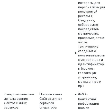
интересы для
персонализации
получаемой
рекламы;
Сведения,
собираемые
посредством
метрических
программ, в том
числе
технические
сведения о
пользовательски
х устройствах и
идентификатор
ы (cookies,
геолокация
устройства,
метаданные и
пр.)
Контроль качества
Пользователи
ФИО;
использования
Сайтов и иных
Контактная
Сайтов и иных
сервисов
информация
сервисов
оператора
(номер