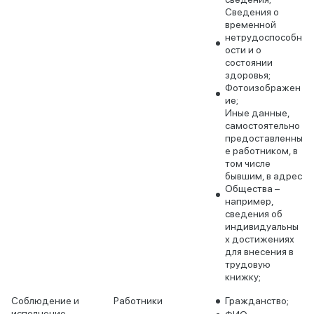
Сведения о
временной
нетрудоспособн
ости и о
состоянии
здоровья;
Фотоизображен
ие;
Иные данные,
самостоятельно
предоставленны
е работником, в
том числе
бывшим, в адрес
Общества –
например,
сведения об
индивидуальны
х достижениях
для внесения в
трудовую
книжку;
Соблюдение и
Работники
Гражданство;
исполнение