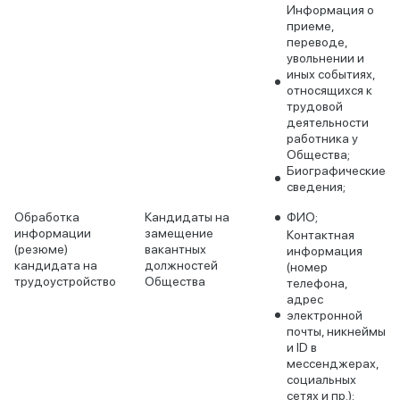
Информация о
приеме,
переводе,
увольнении и
иных событиях,
относящихся к
трудовой
деятельности
работника у
Общества;
Биографические
сведения;
Обработка
Кандидаты на
ФИО;
информации
замещение
Контактная
(резюме)
вакантных
информация
кандидата на
должностей
(номер
трудоустройство
Общества
телефона,
адрес
электронной
почты, никнеймы
и ID в
мессенджерах,
социальных
сетях и пр.);