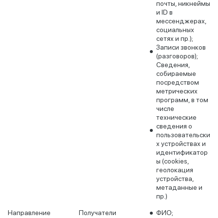
почты, никнеймы
и ID в
мессенджерах,
социальных
сетях и пр.);
Записи звонков
(разговоров);
Сведения,
собираемые
посредством
метрических
программ, в том
числе
технические
сведения о
пользовательски
х устройствах и
идентификатор
ы (cookies,
геолокация
устройства,
метаданные и
пр.)
Направление
Получатели
ФИО;