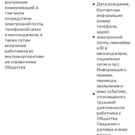
внутренних
Дата рождения;
коммуникаций, в
Контактная
том числе
информация
посредством
(номер
электронной почты,
телефона,
телефонной связи
адрес
и мессенджеров, а
электронной
также путем
почты, никнеймы
включения
и ID в
работников во
мессенджерах,
внутрикорпоративн
социальных
ые справочники
сетях и пр.);
Общества
Информация о
приеме,
переводе,
увольнении и
иных событиях,
относящихся к
трудовой
деятельности
работника у
Общества;
Сведения о
деловых и иных
личных