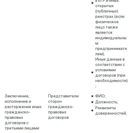
в ЕГР и иных
открытых
(публичных)
реестрах (если
физическое
лицо также
является
индивидуальны
м
предпринимате
лем);
Иные данные в
соответствии с
условиями
договоров (при
необходимости)
;
Заключение,
Представители
ФИО;
исполнение и
сторон
Должность;
расторжение иных
гражданско-
Реквизиты
гражданско-
правовых
доверенностей;
правовых
договоров
договоров с
третьими лицами