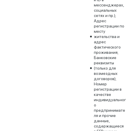
мессенджерах,
социальных
сетях и пр.);
Адрес
регистрации по
месту
жительства и
адрес
фактического
проживания;
Банковские
реквизиты
(только для
возмездных
договоров);
Номер
регистрации в
качестве
индивидуальног
о
предпринимате
ля и прочие
данные,
содержащиеся