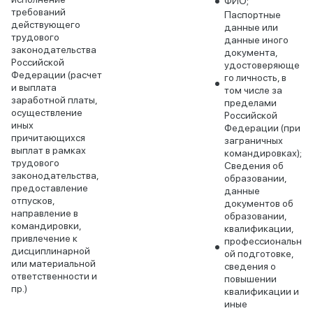
ФИО;
требований
Паспортные
действующего
данные или
трудового
данные иного
законодательства
документа,
Российской
удостоверяюще
Федерации (расчет
го личность, в
и выплата
том числе за
заработной платы,
пределами
осуществление
Российской
иных
Федерации (при
причитающихся
заграничных
выплат в рамках
командировках);
трудового
Сведения об
законодательства,
образовании,
предоставление
данные
отпусков,
документов об
направление в
образовании,
командировки,
квалификации,
привлечение к
профессиональн
дисциплинарной
ой подготовке,
или материальной
сведения о
ответственности и
повышении
пр.)
квалификации и
иные