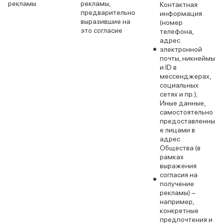
рекламы
рекламы,
Контактная
предварительно
информация
выразившие на
(номер
это согласие
телефона,
адрес
электронной
почты, никнеймы
и ID в
мессенджерах,
социальных
сетях и пр.);
Иные данные,
самостоятельно
предоставленны
е лицами в
адрес
Общества (в
рамках
выражения
согласия на
получение
рекламы) –
например,
конкретные
предпочтения и