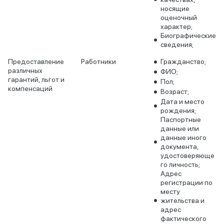
носящие
оценочный
характер;
Биографические
сведения;
Предоставление
Работники
Гражданство;
различных
ФИО;
гарантий, льгот и
Пол;
компенсаций
Возраст;
Дата и место
рождения;
Паспортные
данные или
данные иного
документа,
удостоверяюще
го личность;
Адрес
регистрации по
месту
жительства и
адрес
фактического