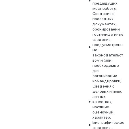
предыдущих
мест работы;
Сведения о
проездных
документах,
бронировании
гостиниц и иные
сведения,
предусмотренн
ые
законодательст
вом и (или)
необходимые
для
организации
командировки;
Сведения о
деловых и иных
личных
качествах,
носящие
оценочный
характер;
Биографические
сведения;