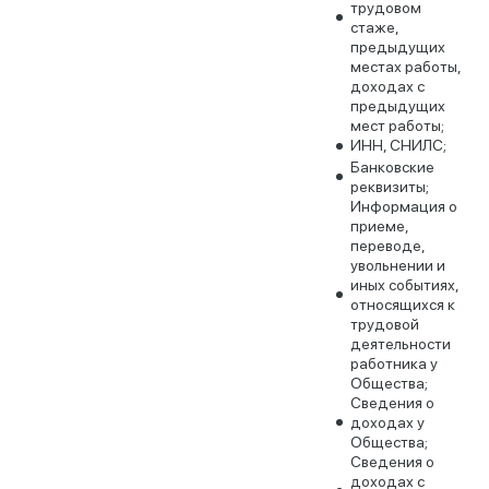
трудовом
стаже,
предыдущих
местах работы,
доходах с
предыдущих
мест работы;
ИНН, СНИЛС;
Банковские
реквизиты;
Информация о
приеме,
переводе,
увольнении и
иных событиях,
относящихся к
трудовой
деятельности
работника у
Общества;
Сведения о
доходах у
Общества;
Сведения о
доходах с