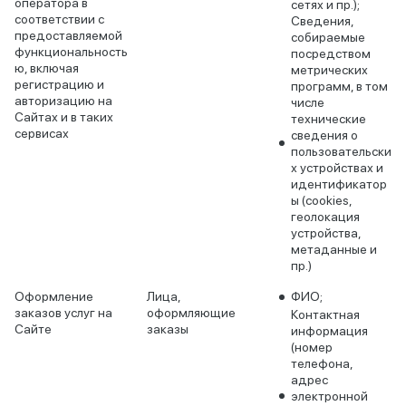
оператора в
сетях и пр.);
соответствии с
Сведения,
предоставляемой
собираемые
функциональность
посредством
ю, включая
метрических
регистрацию и
программ, в том
авторизацию на
числе
Сайтах и в таких
технические
сервисах
сведения о
пользовательски
х устройствах и
идентификатор
ы (cookies,
геолокация
устройства,
метаданные и
пр.)
Оформление
Лица,
ФИО;
заказов услуг на
оформляющие
Контактная
Сайте
заказы
информация
(номер
телефона,
адрес
электронной