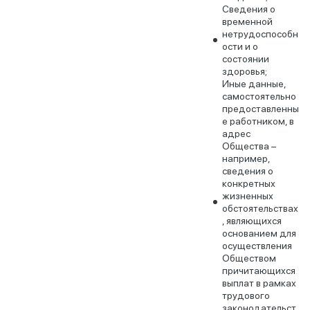
Сведения о
временной
нетрудоспособн
ости и о
состоянии
здоровья;
Иные данные,
самостоятельно
предоставленны
е работником, в
адрес
Общества –
например,
сведения о
конкретных
жизненных
обстоятельствах
, являющихся
основанием для
осуществления
Обществом
причитающихся
выплат в рамках
трудового
законодательст