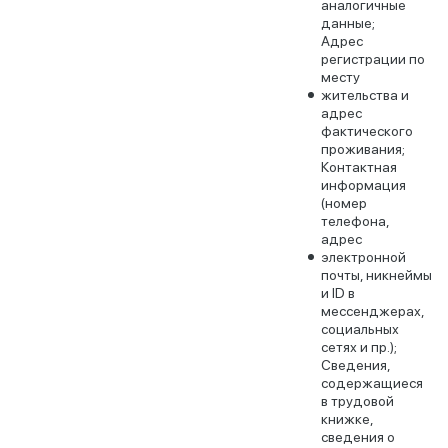
аналогичные
данные;
Адрес
регистрации по
месту
жительства и
адрес
фактического
проживания;
Контактная
информация
(номер
телефона,
адрес
электронной
почты, никнеймы
и ID в
мессенджерах,
социальных
сетях и пр.);
Сведения,
содержащиеся
в трудовой
книжке,
сведения о