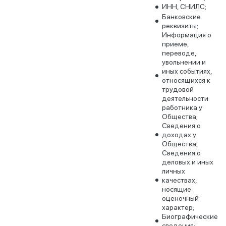
ИНН, СНИЛС;
Банковские
реквизиты;
Информация о
приеме,
переводе,
увольнении и
иных событиях,
относящихся к
трудовой
деятельности
работника у
Общества;
Сведения о
доходах у
Общества;
Сведения о
деловых и иных
личных
качествах,
носящие
оценочный
характер;
Биографические
сведения;