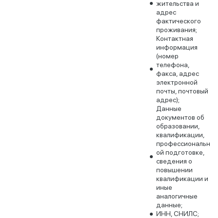
жительства и
адрес
фактического
проживания;
Контактная
информация
(номер
телефона,
факса, адрес
электронной
почты, почтовый
адрес);
Данные
документов об
образовании,
квалификации,
профессиональн
ой подготовке,
сведения о
повышении
квалификации и
иные
аналогичные
данные;
ИНН, СНИЛС;