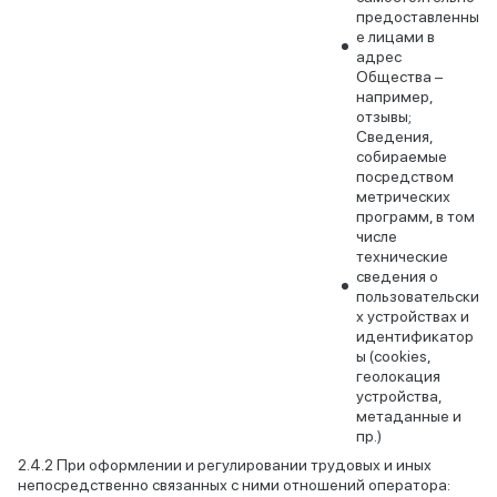
предоставленны
е лицами в
адрес
Общества –
например,
отзывы;
Сведения,
собираемые
посредством
метрических
программ, в том
числе
технические
сведения о
пользовательски
х устройствах и
идентификатор
ы (cookies,
геолокация
устройства,
метаданные и
пр.)
При оформлении и регулировании трудовых и иных
непосредственно связанных с ними отношений оператора: