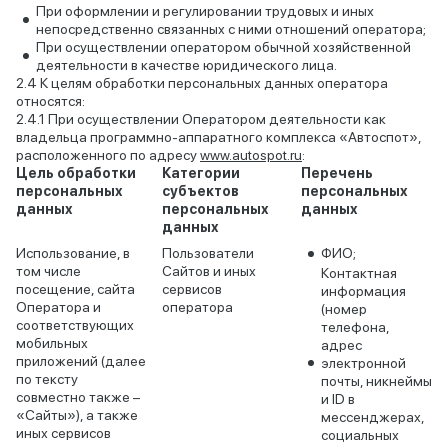
При оформлении и регулировании трудовых и иных
непосредственно связанных с ними отношений оператора;
При осуществлении оператором обычной хозяйственной
деятельности в качестве юридического лица.
К целям обработки персональных данных оператора
относятся:
При осуществлении Оператором деятельности как
владельца программно-аппаратного комплекса «Автоспот»,
расположенного по адресу
www.autospot.ru
:
Цель обработки
Категории
Перечень
персональных
субъектов
персональных
данных
персональных
данных
данных
Использование, в
Пользователи
ФИО;
том числе
Сайтов и иных
Контактная
посещение, сайта
сервисов
информация
Оператора и
оператора
(номер
соответствующих
телефона,
мобильных
адрес
приложений (далее
электронной
по тексту
почты, никнеймы
совместно также –
и ID в
«Сайты»), а также
мессенджерах,
иных сервисов
социальных