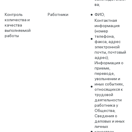
ва;
Контроль
Работники
ФИО;
количества и
Контактная
качества
информация
выполняемой
(номер
работы
телефона,
факса, адрес
электронной
почты, почтовый
адрес);
Информация о
приеме,
переводе,
увольнении и
иных событиях,
относящихся к
трудовой
деятельности
работника у
Общества;
Сведения о
деловых и иных
личных
качествах,