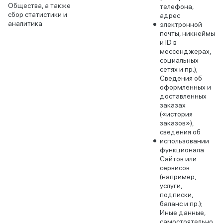
Общества, а также
телефона,
сбор статистики и
адрес
аналитика
электронной
почты, никнеймы
и ID в
мессенджерах,
социальных
сетях и пр.);
Сведения об
оформленных и
доставленных
заказах
(«история
заказов»),
сведения об
использовании
функционала
Сайтов или
сервисов
(например,
услуги,
подписки,
баланс и пр.);
Иные данные,
самостоятельно