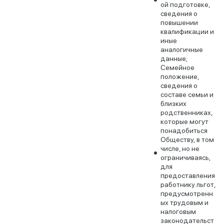
ой подготовке,
сведения о
повышении
квалификации и
иные
аналогичные
данные;
Семейное
положение,
сведения о
составе семьи и
близких
родственниках,
которые могут
понадобиться
Обществу, в том
числе, но не
ограничиваясь,
для
предоставления
работнику льгот,
предусмотренн
ых трудовым и
налоговым
законодательст