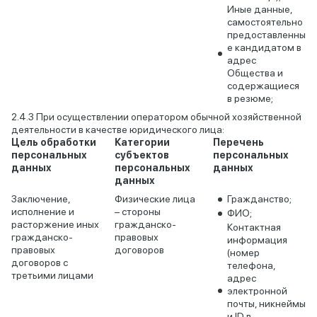
Иные данные,
самостоятельно
предоставленны
е кандидатом в
адрес
Общества и
содержащиеся
в резюме;
При осуществлении оператором обычной хозяйственной
деятельности в качестве юридического лица:
Цель обработки
Категории
Перечень
персональных
субъектов
персональных
данных
персональных
данных
данных
Заключение,
Физические лица
Гражданство;
исполнение и
– стороны
ФИО;
расторжение иных
гражданско-
Контактная
гражданско-
правовых
информация
правовых
договоров
(номер
договоров с
телефона,
третьими лицами
адрес
электронной
почты, никнеймы
и ID в